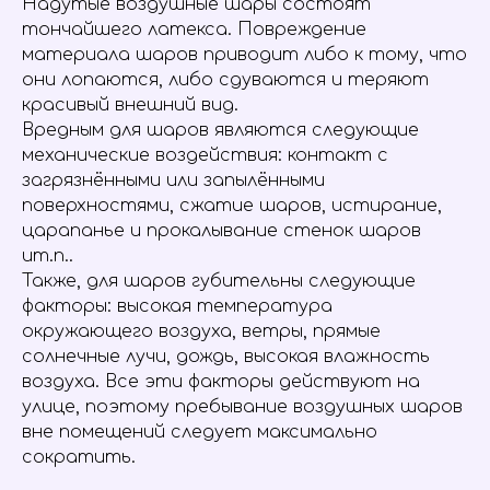
Надутые воздушные шары состоят
тончайшего латекса. Повреждение
материала шаров приводит либо к тому, что
они лопаются, либо сдуваются и теряют
красивый внешний вид.
Вредным для шаров являются следующие
механические воздействия: контакт с
загрязнёнными или запылёнными
поверхностями, сжатие шаров, истирание,
царапанье и прокалывание стенок шаров
ит.п..
Также, для шаров губительны следующие
факторы: высокая температура
окружающего воздуха, ветры, прямые
солнечные лучи, дождь, высокая влажность
воздуха. Все эти факторы действуют на
улице, поэтому пребывание воздушных шаров
вне помещений следует максимально
сократить.