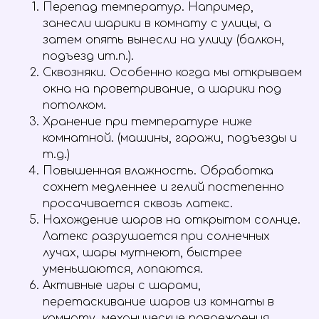
Перепад температур. Например,
занесли шарики в комнату с улицы, а
затем опять вынесли на улицу (балкон,
подъезд ит.п.).
Сквозняки. Особенно когда мы открываем
окна на проветривание, а шарики под
потолком.
Хранение при температуре ниже
комнатной. (машины, гаражи, подъезды и
т.д.)
Повышенная влажность. Обработка
сохнет медленнее и гелий постепенно
просачивается сквозь латекс.
Нахождение шаров на открытом солнце.
Латекс разрушается при солнечных
лучах, шары мутнеют, быстрее
уменьшаются, лопаются.
Активные игры с шарами,
перетаскивание шаров из комнаты в
комнату, механические повреждения,