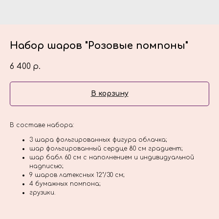
Набор шаров "Розовые помпоны"
6 400
р.
В корзину
В составе набора:
3 шара фольгированных фигура облачка;
шар фольгированный сердце 80 см градиент;
шар бабл 60 см с наполнением и индивидуальной
надписью;
9 шаров латексных 12"/30 см;
4 бумажных помпона;
грузики.