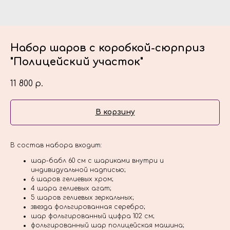
Набор шаров с коробкой-сюрприз
"Полицейский участок"
11 800
р.
В корзину
В состав набора входит:
шар-бабл 60 см с шариками внутри и
индивидуальной надписью;
6 шаров гелиевых хром;
4 шара гелиевых агат;
5 шаров гелиевых зеркальных;
звезда фольгированная серебро;
шар фольгированный цифра 102 см;
фольгированный шар полицейская машина;