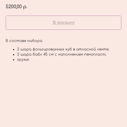
5200,00
р.
В корзину
В составе набора:
2 шара фольгированных куб в атласной ленте;
2 шара бабл 45 см с наполнением пенопласт;
грузик.