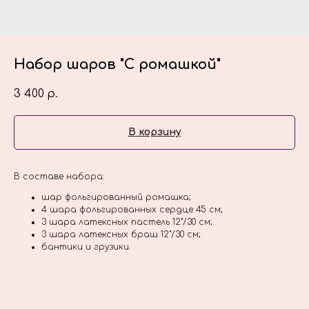
Набор шаров "С ромашкой"
3 400
р.
В корзину
В составе набора:
шар фольгированный ромашка;
4 шара фольгированных сердце 45 см;
3 шара латексных пастель 12"/30 см;
3 шара латексных браш 12"/30 см;
бантики и грузики.