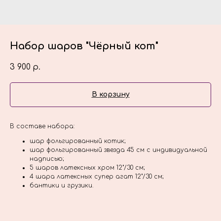
Набор шаров "Чёрный кот"
3 900
р.
В корзину
В составе набора:
шар фольгированный котик;
шар фольгированный звезда 45 см с индивидуальной
надписью;
5 шаров латексных хром 12"/30 см;
4 шара латексных супер агат 12"/30 см;
бантики и грузики.