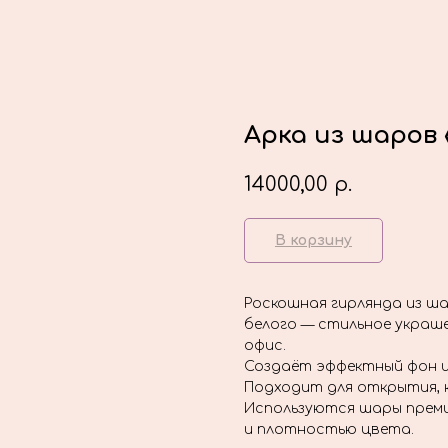
Арка из шаров
14000,00
р.
В корзину
Роскошная гирлянда из ш
белого — стильное украше
офис.
Создаёт эффектный фон 
Подходит для открытия, 
Используются шары преми
и плотностью цвета.